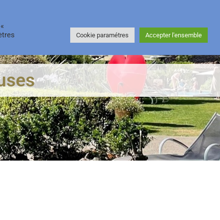
COACHING
RESSOURCES
06 49 08 59 46
 «
ètres
Cookie paramétres
Accepter l'ensemble
uses