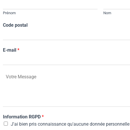
Prénom
Nom
Code postal
E-mail
*
M
e
s
s
a
g
e
Information RGPD
*
J'ai bien pris connaissance qu'aucune donnée personnelle n’